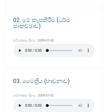
02. මේ කැපකිරීම (ධර්ම
සාකච්ඡාව)
පටිගතකල දිනය : 2009-07-02
03. මෛත්‍රිය (භාවනාව)
පටිගතකල දිනය : 2009-07-02