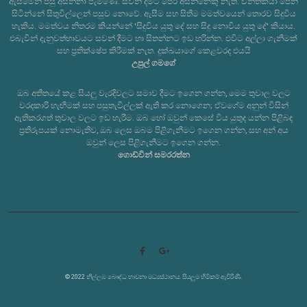
ඇසීමෙන් පසු අසන්නා පැමිණේ. සවන් දීමට පෙර අසන්නෙකු නැත. චින්තකයා පෙනී
සිටින්නේ සිතුවිල්ලෙන් පසුව නොවේ. ඇසීම සහ සිතීම මමත්වයෙන් තොරව සිදුවිය
හැකිය. මමත්වය නිතරම කියන්නේ 'සිදුවිය යුතු දේ සහ සිදු නොවිය යුතු දේ' කියාය.
එබැවින් දැනුවත්භාවයට සවන් දීමට හා සිතන්නට ඉඩ හරින්න. එවිට අල්ලා ගැනීමක්
සහ ප්‍රතික්ෂේප කිරීමක් නැත. දුක්ඛයාගේ කෙළවරද එයයි
උපුල් ගමගේ
ඔබ අතීතයේ කළ සියලු වැරදිවලට සමාව දීමට ඉගෙන ගන්න, මෙම තුවාල වලට
වරදකාරි හැඟීමක් සහ පසුතැවිල්ලක් ඇති කර නොගෙන; ඒවගේම අනුන් විසින්
ඇතිකරගත් තුවාල වලට ඉඩ හැරීම. ඔබ හෝ ඔවුන් කෙසේ විය යුතුද යන්න පිළිබඳ
ප්‍රතිරූපයක් නොමැතිව, ඔබ ලෙස ඔබම පිළිගැනීමට ඉගෙන ගන්න, සහ අන් අය
ඔවුන් ලෙස පිළිගැනීමට ඉගෙන ගන්න.
ගොඩ්වින් සමරරත්න
© 2022 නිල්ලඹ බෞද්ධ භාවනා මධ්‍යස්ථානය. සියලුම හිමිකම් ඇවිරිණි.