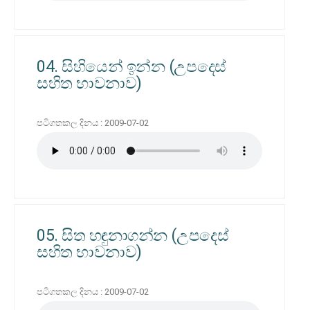
04. සිහියෙන් ඉන්න (උපදෙස්
සහිත භාවනාව)
පටිගතකල දිනය : 2009-07-02
05. සිත හඳුනාගන්න (උපදෙස්
සහිත භාවනාව)
පටිගතකල දිනය : 2009-07-02