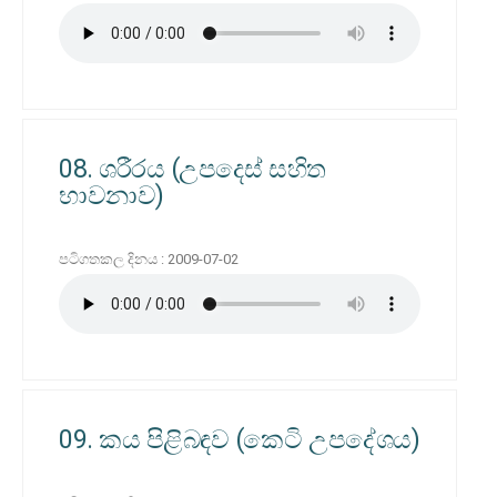
08. ශරීරය (උපදෙස් සහිත
භාවනාව)
පටිගතකල දිනය : 2009-07-02
09. කය පිළිබඳව (කෙටි උපදේශය)