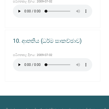
පටිගතකල දිනය : 2009-07-02
10. ආතතිය (ධර්ම සාකච්ඡාව)
පටිගතකල දිනය : 2009-07-02