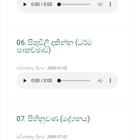
06. සිතුවිලි දකින්න (ධර්ම
සාකච්ඡාව)
පටිගතකල දිනය : 2009-07-02
07. සිහිනුවණ (දේශනය)
පටිගතකල දිනය : 2009-07-02