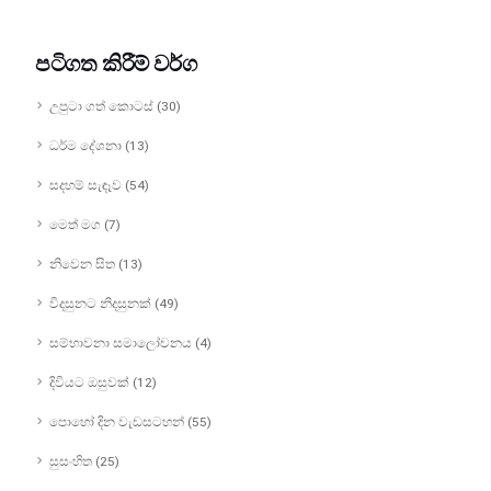
පටිගත කිරීම් වර්ග
උපුටා ගත් කොටස් (30)
ධර්ම දේශනා (13)
සදහම් සැඳෑව (54)
මෙත් මග (7)
නිවෙන සිත (13)
විදසුනට නිදසුනක් (49)
සම්භාවනා සමාලෝචනය (4)
දිවියට ඔසුවක් (12)
පොහෝ දින වැඩසටහන් (55)
සුසංහිත (25)