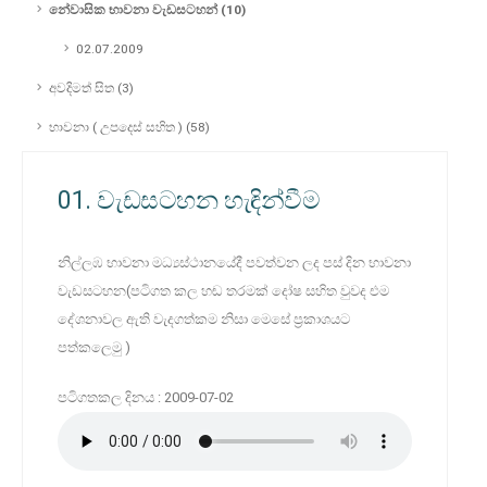
නේවාසික භාවනා වැඩසටහන් (10)
02.07.2009
අවදිමත් සිත (3)
භාවනා ( උපදෙස් සහිත ) (58)
01. වැඩසටහන හැඳින්වීම
නිල්ලඹ භාවනා මධ්‍යස්ථානයේදී පවත්වන ලද පස් දින භාවනා
වැඩසටහන(පටිගත කල හඬ තරමක් දෝෂ සහිත වුවද එම
දේශනාවල ඇති වැදගත්කම නිසා මෙසේ ප්‍රකාශයට
පත්කලෙමු )
පටිගතකල දිනය : 2009-07-02